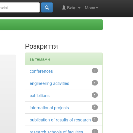
Вхід:
Мова
Розкриття
за темами
conferences
1
engineering activities
1
exhibitions
1
international projects
1
publication of results of research
1
research schools of faculties
1