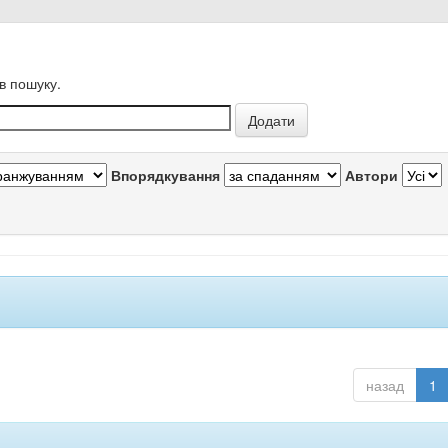
в пошуку.
Впорядкування
Автори
назад
1