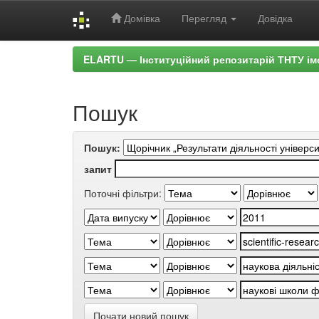
Домівка
Перегляд
Довідка
Skip
ELARTU — Інституційний репозитарій ТНТУ ім
navigation
Пошук
Пошук:
запит
Поточні фільтри:
Почати новий пошук