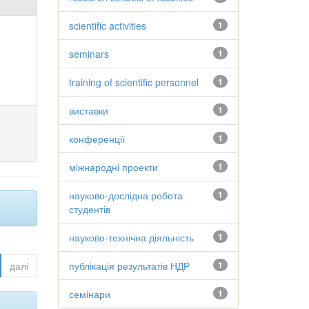
scientific activities
1
seminars
1
training of scientific personnel
1
виставки
1
конференції
1
міжнародні проекти
1
науково-дослідна робота
1
студентів
науково-технічна діяльність
1
далі
публікація результатів НДР
1
семінари
1