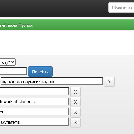
ені Івана Пулюя