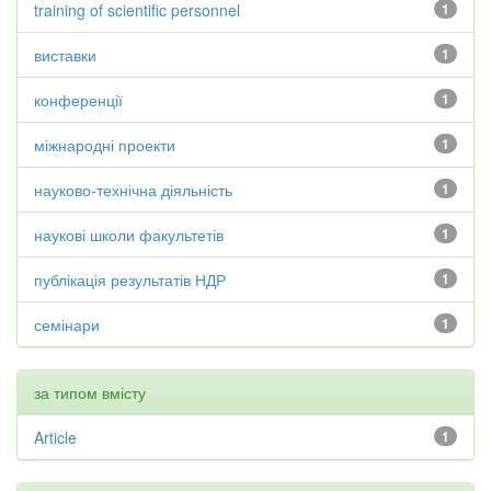
training of scientific personnel
1
виставки
1
конференції
1
міжнародні проекти
1
науково-технічна діяльність
1
наукові школи факультетів
1
публікація результатів НДР
1
семінари
1
за типом вмісту
Article
1