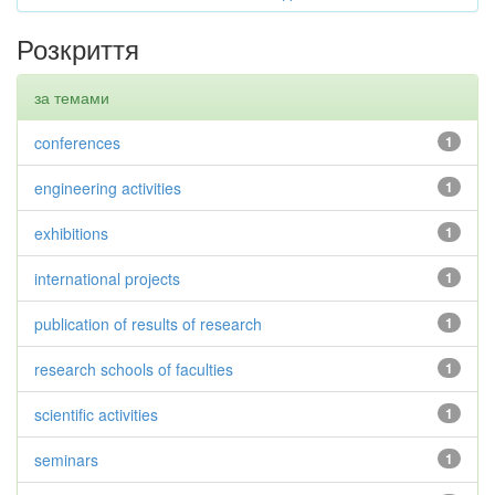
Розкриття
за темами
conferences
1
engineering activities
1
exhibitions
1
international projects
1
publication of results of research
1
research schools of faculties
1
scientific activities
1
seminars
1