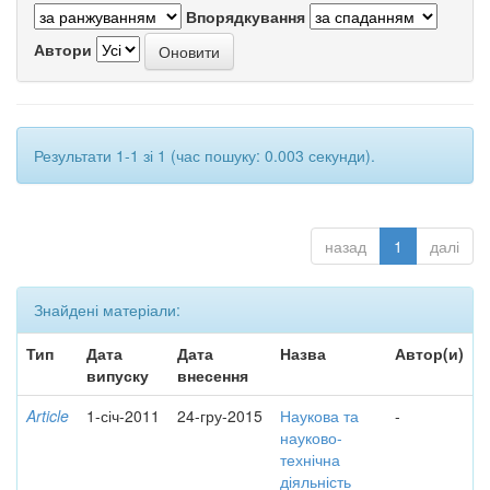
Впорядкування
Автори
Результати 1-1 зі 1 (час пошуку: 0.003 секунди).
назад
1
далі
Знайдені матеріали:
Тип
Дата
Дата
Назва
Автор(и)
випуску
внесення
Article
1-січ-2011
24-гру-2015
Наукова та
-
науково-
технічна
діяльність