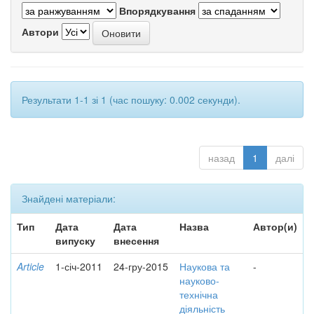
Впорядкування
Автори
Результати 1-1 зі 1 (час пошуку: 0.002 секунди).
назад
1
далі
Знайдені матеріали:
Тип
Дата
Дата
Назва
Автор(и)
випуску
внесення
Article
1-січ-2011
24-гру-2015
Наукова та
-
науково-
технічна
діяльність