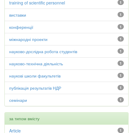
training of scientific personnel
1
виставки
1
конференції
1
міжнародні проекти
1
науково-дослідна робота студентів
1
науково-технічна діяльність
1
наукові школи факультетів
1
публікація результатів НДР
1
семінари
1
за типом вмісту
Article
1