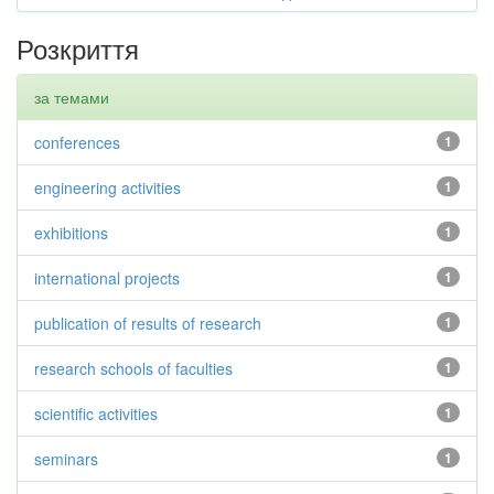
Розкриття
за темами
conferences
1
engineering activities
1
exhibitions
1
international projects
1
publication of results of research
1
research schools of faculties
1
scientific activities
1
seminars
1