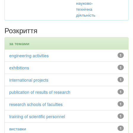
науково-
технічна
діяльність
Розкриття
за темами
engineering activities
1
exhibitions
1
international projects
1
publication of results of research
1
research schools of faculties
1
training of scientific personnel
1
виставки
1