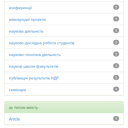
конференції
1
міжнародні проекти
1
наукова діяльність
1
науково-дослідна робота студентів
1
науково-технічна діяльність
1
наукові школи факультетів
1
публікація результатів НДР
1
семінари
1
за типом вмісту
Article
1