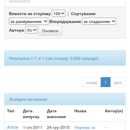
Вивести на сторінку
|
Сортування
Впорядкування
Автори
Результати 1-1 зі 1 (час пошуку: 0.002 секунди).
назад
1
далі
Знайдені матеріали:
Тип
Дата
Дата
Назва
Автор(и)
випуску
внесення
Article
1-січ-2011
24-гру-2015
Наукова та
-