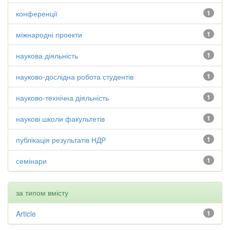
конференції
1
міжнародні проекти
1
наукова діяльність
1
науково-дослідна робота студентів
1
науково-технічна діяльність
1
наукові школи факультетів
1
публікація результатів НДР
1
семінари
1
за типом вмісту
Article
1