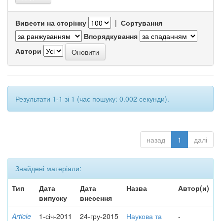
Вивести на сторінку
|
Сортування
Впорядкування
Автори
Результати 1-1 зі 1 (час пошуку: 0.002 секунди).
назад
1
далі
Знайдені матеріали:
Тип
Дата
Дата
Назва
Автор(и)
випуску
внесення
Article
1-січ-2011
24-гру-2015
Наукова та
-