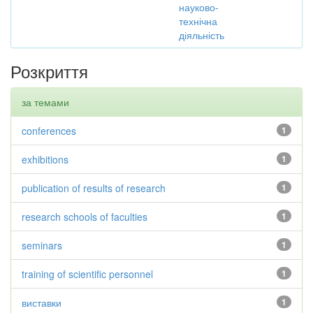
науково-
технічна
діяльність
Розкриття
за темами
conferences
1
exhibitions
1
publication of results of research
1
research schools of faculties
1
seminars
1
training of scientific personnel
1
виставки
1