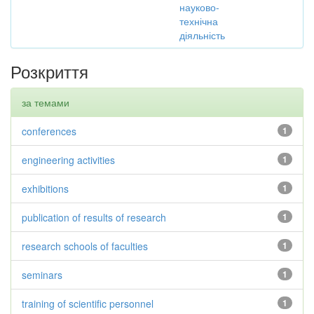
науково-
технічна
діяльність
Розкриття
за темами
conferences
1
engineering activities
1
exhibitions
1
publication of results of research
1
research schools of faculties
1
seminars
1
training of scientific personnel
1