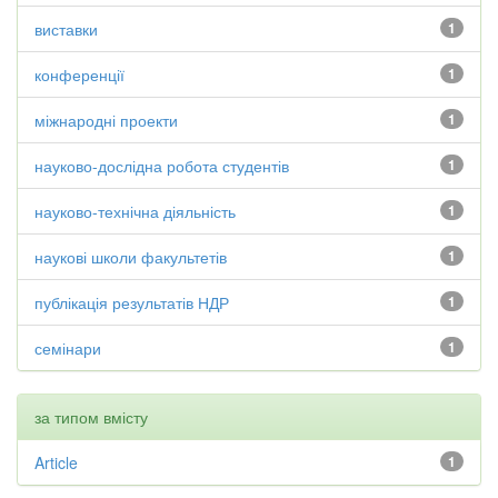
виставки
1
конференції
1
міжнародні проекти
1
науково-дослідна робота студентів
1
науково-технічна діяльність
1
наукові школи факультетів
1
публікація результатів НДР
1
семінари
1
за типом вмісту
Article
1