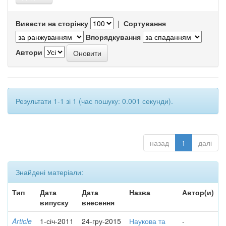
Вивести на сторінку
|
Сортування
Впорядкування
Автори
Результати 1-1 зі 1 (час пошуку: 0.001 секунди).
назад
1
далі
Знайдені матеріали:
Тип
Дата
Дата
Назва
Автор(и)
випуску
внесення
Article
1-січ-2011
24-гру-2015
Наукова та
-