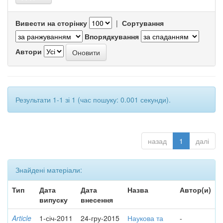
Вивести на сторінку
|
Сортування
Впорядкування
Автори
Результати 1-1 зі 1 (час пошуку: 0.001 секунди).
назад
1
далі
Знайдені матеріали:
Тип
Дата
Дата
Назва
Автор(и)
випуску
внесення
Article
1-січ-2011
24-гру-2015
Наукова та
-