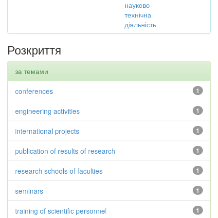
науково-
технічна
діяльність
Розкриття
за темами
conferences
1
engineering activities
1
international projects
1
publication of results of research
1
research schools of faculties
1
seminars
1
training of scientific personnel
1