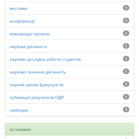
виставки
1
конференції
1
міжнародні проекти
1
наукова діяльність
1
науково-дослідна робота студентів
1
науково-технічна діяльність
1
наукові школи факультетів
1
публікація результатів НДР
1
семінари
1
за мовами