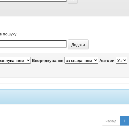
в пошуку.
Впорядкування
Автори
назад
1