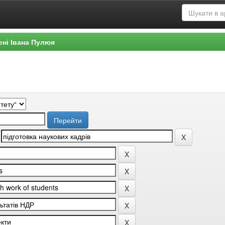
ені Івана Пулюя