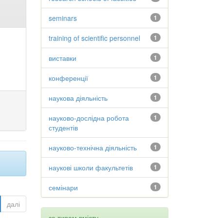
seminars
1
training of scientific personnel
1
виставки
1
конференції
1
наукова діяльність
1
науково-дослідна робота
1
студентів
науково-технічна діяльність
1
наукові школи факультетів
1
семінари
1
далі
за типом вмісту