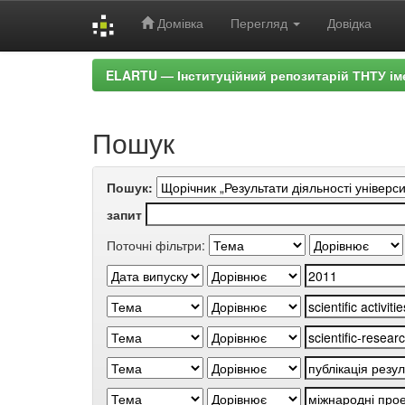
Домівка
Перегляд
Довідка
Skip
ELARTU — Інституційний репозитарій ТНТУ ім
navigation
Пошук
Пошук:
запит
Поточні фільтри: