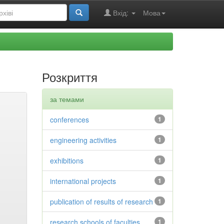
Вхід:
Мова
Розкриття
за темами
conferences
1
engineering activities
1
exhibitions
1
international projects
1
publication of results of research
1
research schools of faculties
1