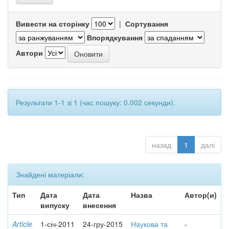
Вивести на сторінку
|
Сортування
Впорядкування
Автори
Результати 1-1 зі 1 (час пошуку: 0.002 секунди).
назад
1
далі
Знайдені матеріали:
Тип
Дата
Дата
Назва
Автор(и)
випуску
внесення
Article
1-січ-2011
24-гру-2015
Наукова та
-