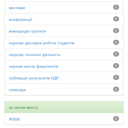
виставки
1
конференції
1
міжнародні проекти
1
науково-дослідна робота студентів
1
науково-технічна діяльність
1
наукові школи факультетів
1
публікація результатів НДР
1
семінари
1
за типом вмісту
Article
1