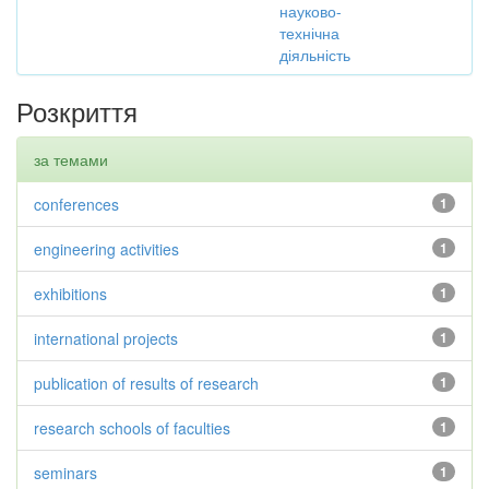
науково-
технічна
діяльність
Розкриття
за темами
conferences
1
engineering activities
1
exhibitions
1
international projects
1
publication of results of research
1
research schools of faculties
1
seminars
1