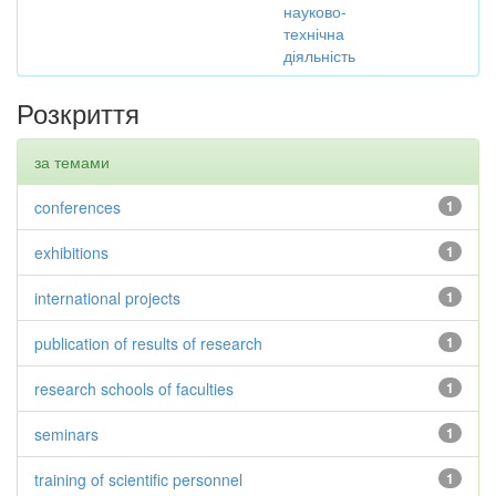
науково-
технічна
діяльність
Розкриття
за темами
conferences
1
exhibitions
1
international projects
1
publication of results of research
1
research schools of faculties
1
seminars
1
training of scientific personnel
1