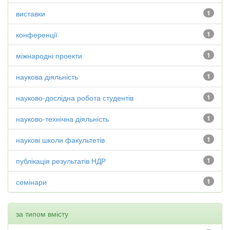
виставки
1
конференції
1
міжнародні проекти
1
наукова діяльність
1
науково-дослідна робота студентів
1
науково-технічна діяльність
1
наукові школи факультетів
1
публікація результатів НДР
1
семінари
1
за типом вмісту