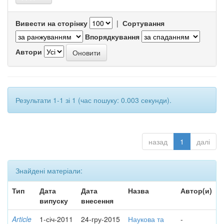
Вивести на сторінку
|
Сортування
Впорядкування
Автори
Результати 1-1 зі 1 (час пошуку: 0.003 секунди).
назад
1
далі
Знайдені матеріали:
Тип
Дата
Дата
Назва
Автор(и)
випуску
внесення
Article
1-січ-2011
24-гру-2015
Наукова та
-