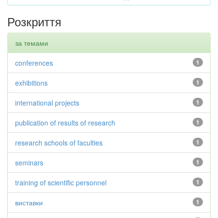
Розкриття
за темами
conferences
1
exhibitions
1
international projects
1
publication of results of research
1
research schools of faculties
1
seminars
1
training of scientific personnel
1
виставки
1