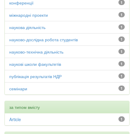
конференції
1
міжнародні проекти
1
наукова діяльність
1
науково-дослідна робота студентів
1
науково-технічна діяльність
1
наукові школи факультетів
1
публікація результатів НДР
1
семінари
1
за типом вмісту
Article
1