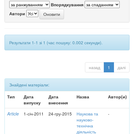
Впорядкування
Автори
Результати 1-1 зі 1 (час пошуку: 0.002 секунди).
назад
1
далі
Знайдені матеріали:
Тип
Дата
Дата
Назва
Автор(и)
випуску
внесення
Article
1-січ-2011
24-гру-2015
Наукова та
-
науково-
технічна
діяльність