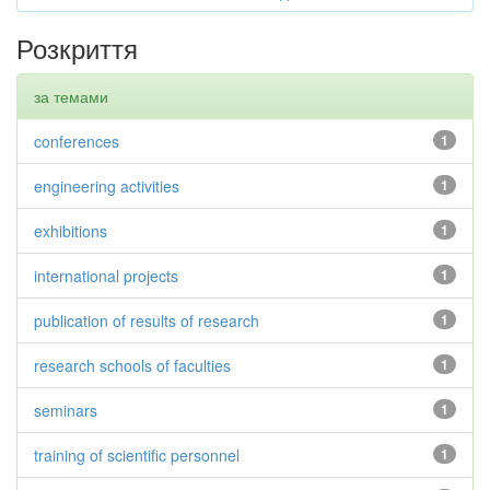
Розкриття
за темами
conferences
1
engineering activities
1
exhibitions
1
international projects
1
publication of results of research
1
research schools of faculties
1
seminars
1
training of scientific personnel
1