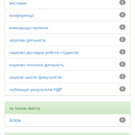
виставки
1
конференції
1
міжнародні проекти
1
наукова діяльність
1
науково-дослідна робота студентів
1
науково-технічна діяльність
1
наукові школи факультетів
1
публікація результатів НДР
1
за типом вмісту
Article
1