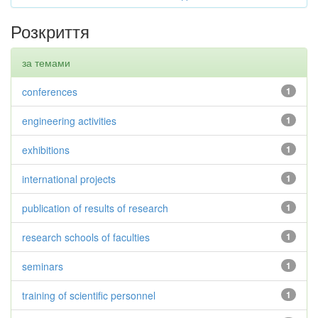
Розкриття
за темами
conferences
1
engineering activities
1
exhibitions
1
international projects
1
publication of results of research
1
research schools of faculties
1
seminars
1
training of scientific personnel
1