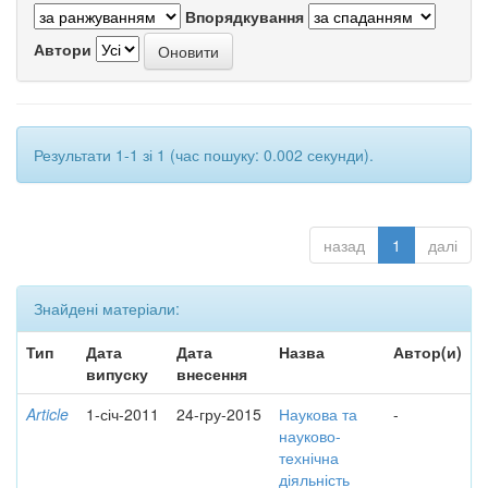
Впорядкування
Автори
Результати 1-1 зі 1 (час пошуку: 0.002 секунди).
назад
1
далі
Знайдені матеріали:
Тип
Дата
Дата
Назва
Автор(и)
випуску
внесення
Article
1-січ-2011
24-гру-2015
Наукова та
-
науково-
технічна
діяльність