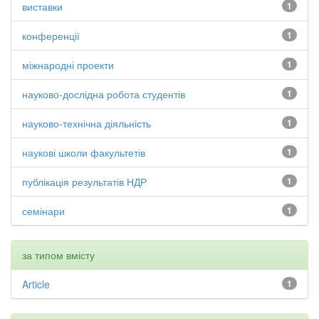
виставки
1
конференції
1
міжнародні проекти
1
науково-дослідна робота студентів
1
науково-технічна діяльність
1
наукові школи факультетів
1
публікація результатів НДР
1
семінари
1
за типом вмісту
Article
1