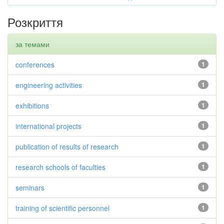
Розкриття
за темами
conferences
1
engineering activities
1
exhibitions
1
international projects
1
publication of results of research
1
research schools of faculties
1
seminars
1
training of scientific personnel
1