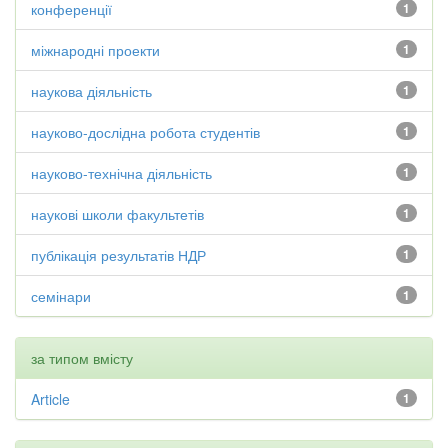
конференції
1
міжнародні проекти
1
наукова діяльність
1
науково-дослідна робота студентів
1
науково-технічна діяльність
1
наукові школи факультетів
1
публікація результатів НДР
1
семінари
1
за типом вмісту
Article
1