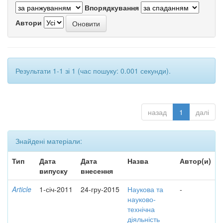
Впорядкування
Автори
Результати 1-1 зі 1 (час пошуку: 0.001 секунди).
назад
1
далі
Знайдені матеріали:
Тип
Дата
Дата
Назва
Автор(и)
випуску
внесення
Article
1-січ-2011
24-гру-2015
Наукова та
-
науково-
технічна
діяльність