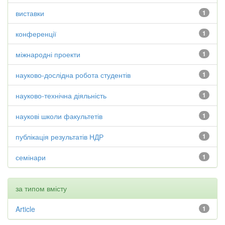
виставки
1
конференції
1
міжнародні проекти
1
науково-дослідна робота студентів
1
науково-технічна діяльність
1
наукові школи факультетів
1
публікація результатів НДР
1
семінари
1
за типом вмісту
Article
1