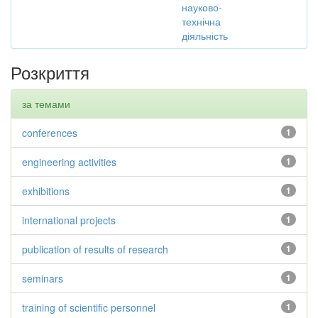
науково-
технічна
діяльність
Розкриття
за темами
conferences
1
engineering activities
1
exhibitions
1
international projects
1
publication of results of research
1
seminars
1
training of scientific personnel
1