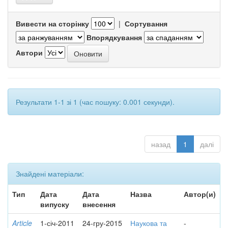
Вивести на сторінку
|
Сортування
Впорядкування
Автори
Результати 1-1 зі 1 (час пошуку: 0.001 секунди).
назад
1
далі
Знайдені матеріали:
Тип
Дата
Дата
Назва
Автор(и)
випуску
внесення
Article
1-січ-2011
24-гру-2015
Наукова та
-