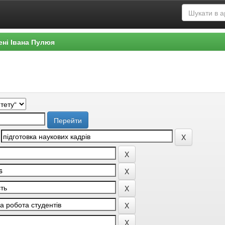
ені Івана Пулюя