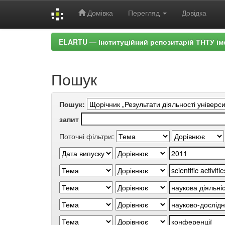
Домівка
Перегляд
Довідка
Skip
ELARTU — Інституційний репозитарій ТНТУ ім
navigation
Пошук
Пошук:
запит
Поточні фільтри: