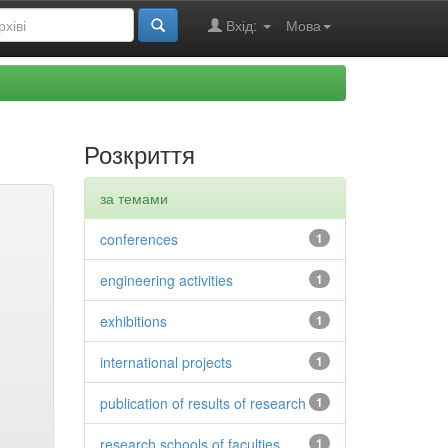
Вхід:
Мова
Розкриття
за темами
conferences
1
engineering activities
1
exhibitions
1
international projects
1
publication of results of research
1
research schools of faculties
1