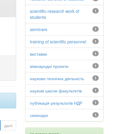
scientific-research work of
1
students
seminars
1
training of scientific personnel
1
виставки
1
міжнародні проекти
1
науково-технічна діяльність
1
наукові школи факультетів
1
публікація результатів НДР
1
семінари
1
далі
за типом вмісту