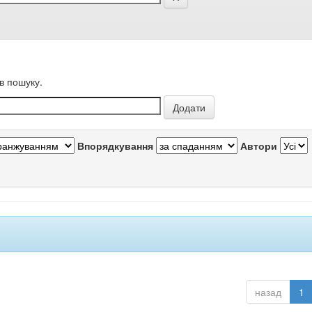
в пошуку.
Впорядкування
Автори
назад
1