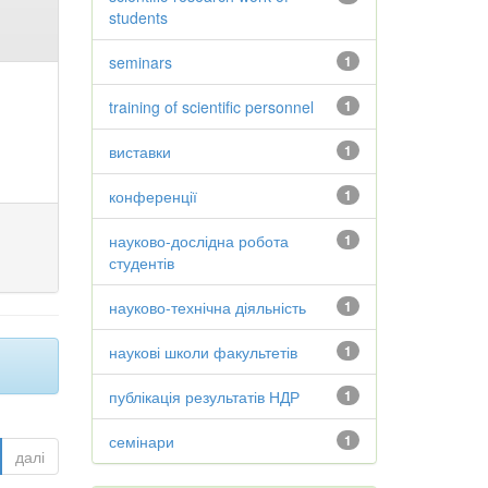
students
seminars
1
training of scientific personnel
1
виставки
1
конференції
1
науково-дослідна робота
1
студентів
науково-технічна діяльність
1
наукові школи факультетів
1
публікація результатів НДР
1
семінари
1
далі