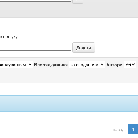
в пошуку.
Впорядкування
Автори
назад
1