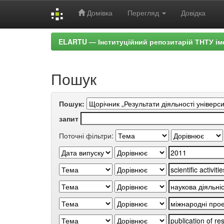
Домівка
Перегляд
Довідка
Skip
ELARTU — Інституційний репозитарій ТНТУ ім
navigation
Пошук
Пошук:
запит
Поточні фільтри: