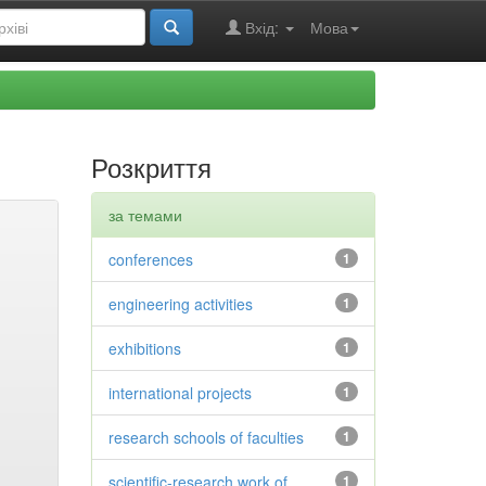
Вхід:
Мова
Розкриття
за темами
conferences
1
engineering activities
1
exhibitions
1
international projects
1
research schools of faculties
1
scientific-research work of
1