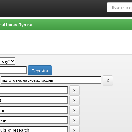
ені Івана Пулюя