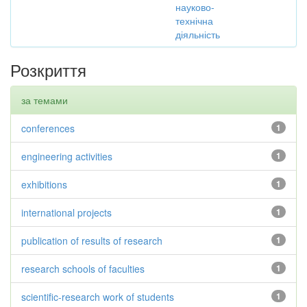
науково-
технічна
діяльність
Розкриття
за темами
conferences
1
engineering activities
1
exhibitions
1
international projects
1
publication of results of research
1
research schools of faculties
1
scientific-research work of students
1