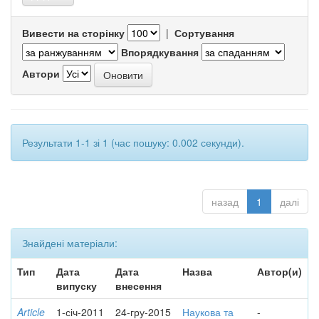
Вивести на сторінку
|
Сортування
Впорядкування
Автори
Результати 1-1 зі 1 (час пошуку: 0.002 секунди).
назад
1
далі
Знайдені матеріали:
Тип
Дата
Дата
Назва
Автор(и)
випуску
внесення
Article
1-січ-2011
24-гру-2015
Наукова та
-