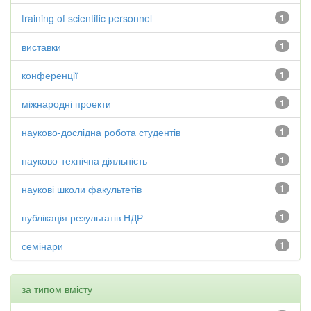
training of scientific personnel
1
виставки
1
конференції
1
міжнародні проекти
1
науково-дослідна робота студентів
1
науково-технічна діяльність
1
наукові школи факультетів
1
публікація результатів НДР
1
семінари
1
за типом вмісту