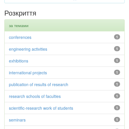
Розкриття
за темами
conferences
1
engineering activities
1
exhibitions
1
international projects
1
publication of results of research
1
research schools of faculties
1
scientific-research work of students
1
seminars
1