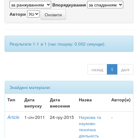
Впорядкування
Автори
Результати 1-1 зі 1 (час пошуку: 0.002 секунди).
назад
1
далі
Знайдені матеріали:
Тип
Дата
Дата
Назва
Автор(и)
випуску
внесення
Article
1-січ-2011
24-гру-2015
Наукова та
-
науково-
технічна
діяльність