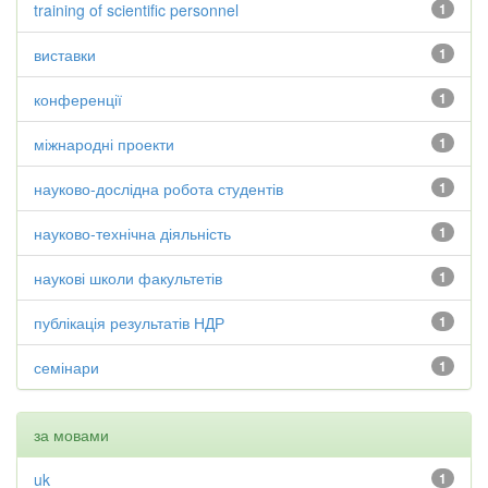
training of scientific personnel
1
виставки
1
конференції
1
міжнародні проекти
1
науково-дослідна робота студентів
1
науково-технічна діяльність
1
наукові школи факультетів
1
публікація результатів НДР
1
семінари
1
за мовами
uk
1