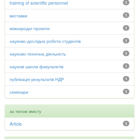
training of scientific personnel
1
виставки
1
міжнародні проекти
1
науково-дослідна робота студентів
1
науково-технічна діяльність
1
наукові школи факультетів
1
публікація результатів НДР
1
семінари
1
за типом вмісту
Article
1