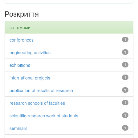
Розкриття
за темами
conferences
1
engineering activities
1
exhibitions
1
international projects
1
publication of results of research
1
research schools of faculties
1
scientific-research work of students
1
seminars
1