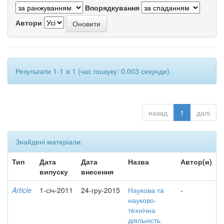
Впорядкування
Автори
Результати 1-1 зі 1 (час пошуку: 0.003 секунди).
назад
1
далі
Знайдені матеріали:
Тип
Дата
Дата
Назва
Автор(и)
випуску
внесення
Article
1-січ-2011
24-гру-2015
Наукова та
-
науково-
технічна
діяльність