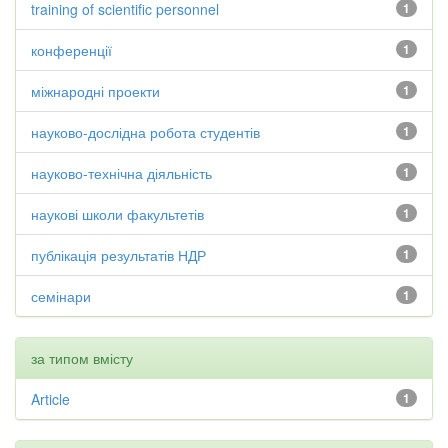
training of scientific personnel
1
конференції
1
міжнародні проекти
1
науково-дослідна робота студентів
1
науково-технічна діяльність
1
наукові школи факультетів
1
публікація результатів НДР
1
семінари
1
за типом вмісту
Article
1