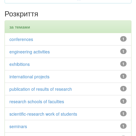
Розкриття
за темами
conferences
1
engineering activities
1
exhibitions
1
international projects
1
publication of results of research
1
research schools of faculties
1
scientific-research work of students
1
seminars
1