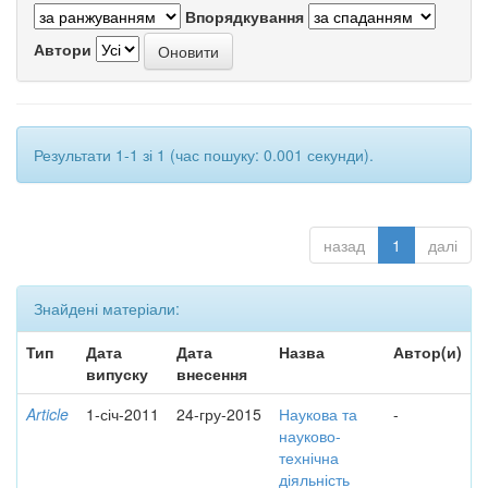
Впорядкування
Автори
Результати 1-1 зі 1 (час пошуку: 0.001 секунди).
назад
1
далі
Знайдені матеріали:
Тип
Дата
Дата
Назва
Автор(и)
випуску
внесення
Article
1-січ-2011
24-гру-2015
Наукова та
-
науково-
технічна
діяльність