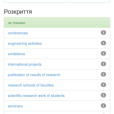
Розкриття
за темами
conferences
1
engineering activities
1
exhibitions
1
international projects
1
publication of results of research
1
research schools of faculties
1
scientific-research work of students
1
seminars
1