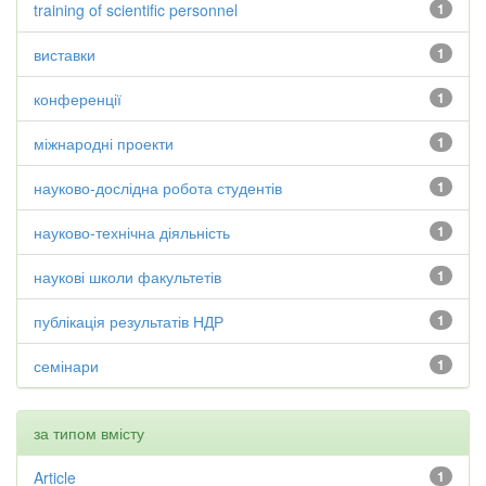
training of scientific personnel
1
виставки
1
конференції
1
міжнародні проекти
1
науково-дослідна робота студентів
1
науково-технічна діяльність
1
наукові школи факультетів
1
публікація результатів НДР
1
семінари
1
за типом вмісту
Article
1