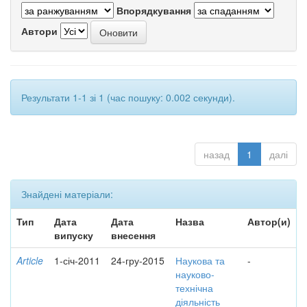
Впорядкування
Автори
Результати 1-1 зі 1 (час пошуку: 0.002 секунди).
назад
1
далі
Знайдені матеріали:
Тип
Дата
Дата
Назва
Автор(и)
випуску
внесення
Article
1-січ-2011
24-гру-2015
Наукова та
-
науково-
технічна
діяльність