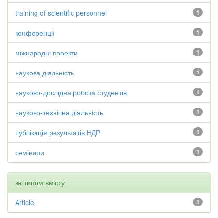
training of scientific personnel
1
конференції
1
міжнародні проекти
1
наукова діяльність
1
науково-дослідна робота студентів
1
науково-технічна діяльність
1
публікація результатів НДР
1
семінари
1
за типом вмісту
Article
1