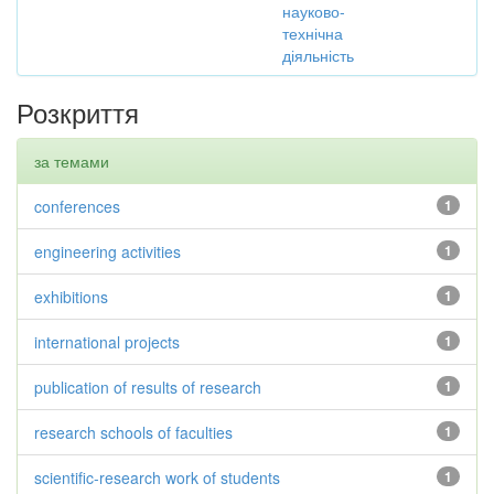
науково-
технічна
діяльність
Розкриття
за темами
conferences
1
engineering activities
1
exhibitions
1
international projects
1
publication of results of research
1
research schools of faculties
1
scientific-research work of students
1