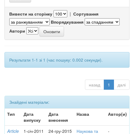
Вивести на сторінку
|
Сортування
Впорядкування
Автори
Результати 1-1 зі 1 (час пошуку: 0.002 секунди).
назад
1
далі
Знайдені матеріали:
Тип
Дата
Дата
Назва
Автор(и)
випуску
внесення
Article
1-січ-2011
24-гру-2015
Наукова та
-