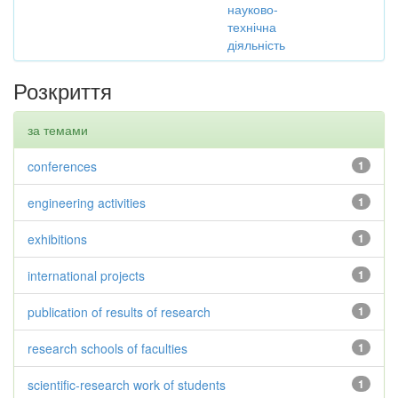
науково-
технічна
діяльність
Розкриття
за темами
conferences
1
engineering activities
1
exhibitions
1
international projects
1
publication of results of research
1
research schools of faculties
1
scientific-research work of students
1