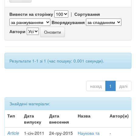
Вивести на сторінку
|
Сортування
Впорядкування
Автори
Результати 1-1 зі 1 (час пошуку: 0.001 секунди).
назад
1
далі
Знайдені матеріали:
Тип
Дата
Дата
Назва
Автор(и)
випуску
внесення
Article
1-січ-2011
24-гру-2015
Наукова та
-