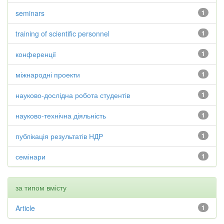
seminars
1
training of scientific personnel
1
конференції
1
міжнародні проекти
1
науково-дослідна робота студентів
1
науково-технічна діяльність
1
публікація результатів НДР
1
семінари
1
за типом вмісту
Article
1