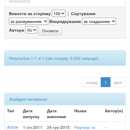
Вивести на сторінку
|
Сортування
Впорядкування
Автори
Результати 1-1 зі 1 (час пошуку: 0.002 секунди).
назад
1
далі
Знайдені матеріали:
Тип
Дата
Дата
Назва
Автор(и)
випуску
внесення
Article
1-січ-2011
24-гру-2015
Наукова та
-