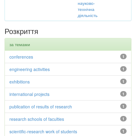
науково-
технічна
діяльність
Розкриття
за темами
conferences
1
engineering activities
1
exhibitions
1
international projects
1
publication of results of research
1
research schools of faculties
1
scientific-research work of students
1