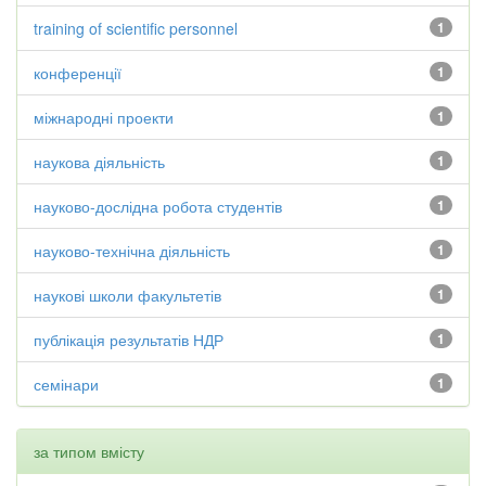
training of scientific personnel
1
конференції
1
міжнародні проекти
1
наукова діяльність
1
науково-дослідна робота студентів
1
науково-технічна діяльність
1
наукові школи факультетів
1
публікація результатів НДР
1
семінари
1
за типом вмісту