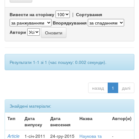
Вивести на сторінку
|
Сортування
Впорядкування
Автори
Результати 1-1 зі 1 (час пошуку: 0.002 секунди).
назад
1
далі
Знайдені матеріали:
Тип
Дата
Дата
Назва
Автор(и)
випуску
внесення
Article
1-січ-2011
24-гру-2015
Наукова та
-