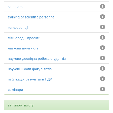
seminars
1
training of scientific personnel
1
конференції
1
міжнародні проекти
1
наукова діяльність
1
науково-дослідна робота студентів
1
наукові школи факультетів
1
публікація результатів НДР
1
семінари
1
за типом вмісту