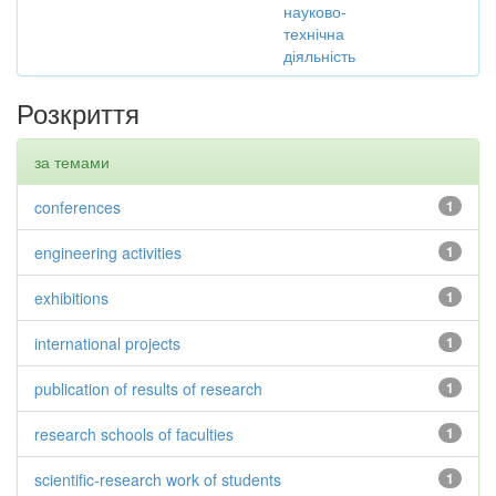
науково-
технічна
діяльність
Розкриття
за темами
conferences
1
engineering activities
1
exhibitions
1
international projects
1
publication of results of research
1
research schools of faculties
1
scientific-research work of students
1