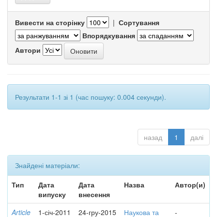
Вивести на сторінку
|
Сортування
Впорядкування
Автори
Результати 1-1 зі 1 (час пошуку: 0.004 секунди).
назад
1
далі
Знайдені матеріали:
Тип
Дата
Дата
Назва
Автор(и)
випуску
внесення
Article
1-січ-2011
24-гру-2015
Наукова та
-