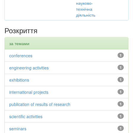
науково-
технічна
діяльність
Розкриття
за темами
conferences
1
engineering activities
1
exhibitions
1
international projects
1
publication of results of research
1
scientific activities
1
seminars
1