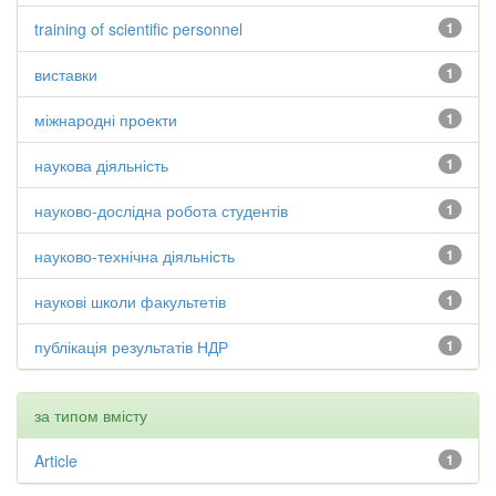
training of scientific personnel
1
виставки
1
міжнародні проекти
1
наукова діяльність
1
науково-дослідна робота студентів
1
науково-технічна діяльність
1
наукові школи факультетів
1
публікація результатів НДР
1
за типом вмісту
Article
1