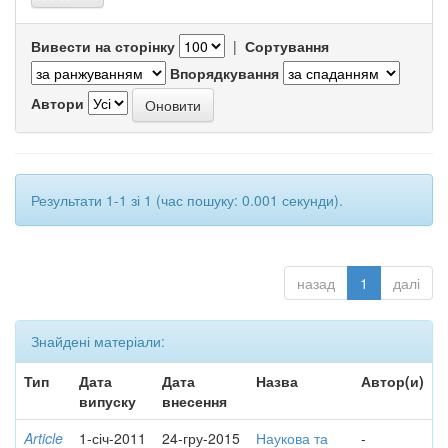
Вивести на сторінку
|
Сортування
Впорядкування
Автори
Результати 1-1 зі 1 (час пошуку: 0.001 секунди).
назад
1
далі
Знайдені матеріали:
Тип
Дата
Дата
Назва
Автор(и)
випуску
внесення
Article
1-січ-2011
24-гру-2015
Наукова та
-