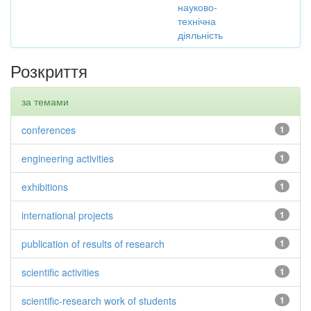
науково-
технічна
діяльність
Розкриття
за темами
conferences
1
engineering activities
1
exhibitions
1
international projects
1
publication of results of research
1
scientific activities
1
scientific-research work of students
1