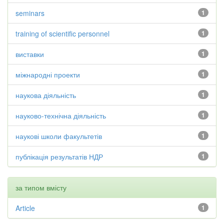
seminars
1
training of scientific personnel
1
виставки
1
міжнародні проекти
1
наукова діяльність
1
науково-технічна діяльність
1
наукові школи факультетів
1
публікація результатів НДР
1
за типом вмісту
Article
1