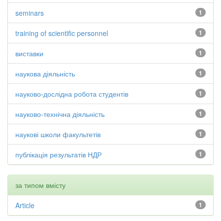
seminars
1
training of scientific personnel
1
виставки
1
наукова діяльність
1
науково-дослідна робота студентів
1
науково-технічна діяльність
1
наукові школи факультетів
1
публікація результатів НДР
1
за типом вмісту
Article
1