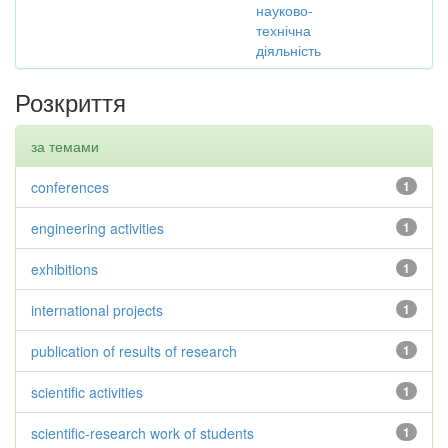
науково-
технічна
діяльність
Розкриття
за темами
conferences
1
engineering activities
1
exhibitions
1
international projects
1
publication of results of research
1
scientific activities
1
scientific-research work of students
1