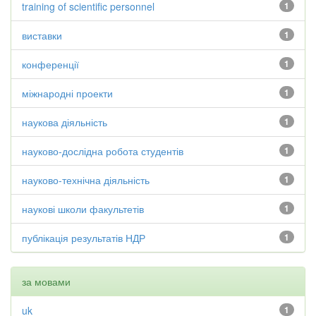
training of scientific personnel
1
виставки
1
конференції
1
міжнародні проекти
1
наукова діяльність
1
науково-дослідна робота студентів
1
науково-технічна діяльність
1
наукові школи факультетів
1
публікація результатів НДР
1
за мовами
uk
1