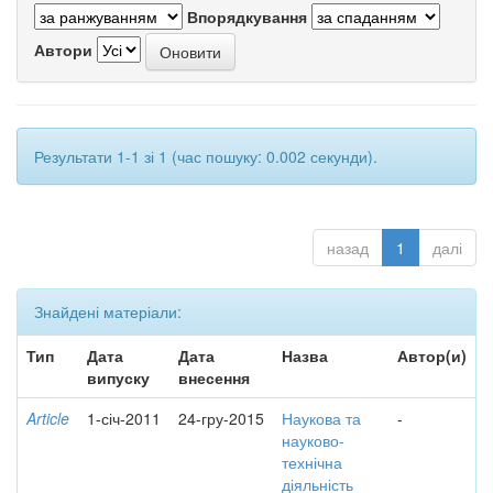
Впорядкування
Автори
Результати 1-1 зі 1 (час пошуку: 0.002 секунди).
назад
1
далі
Знайдені матеріали:
Тип
Дата
Дата
Назва
Автор(и)
випуску
внесення
Article
1-січ-2011
24-гру-2015
Наукова та
-
науково-
технічна
діяльність