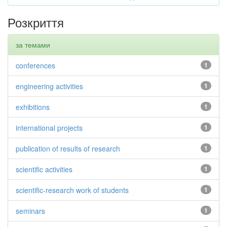
Розкриття
за темами
conferences
1
engineering activities
1
exhibitions
1
international projects
1
publication of results of research
1
scientific activities
1
scientific-research work of students
1
seminars
1