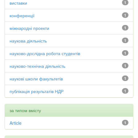
виставки
1
конференції
1
міжнародні проекти
1
наукова діяльність
1
науково-дослідна робота студентів
1
науково-технічна діяльність
1
наукові школи факультетів
1
публікація результатів НДР
1
за типом вмісту
Article
1