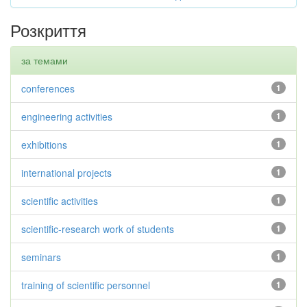
Розкриття
за темами
conferences
1
engineering activities
1
exhibitions
1
international projects
1
scientific activities
1
scientific-research work of students
1
seminars
1
training of scientific personnel
1