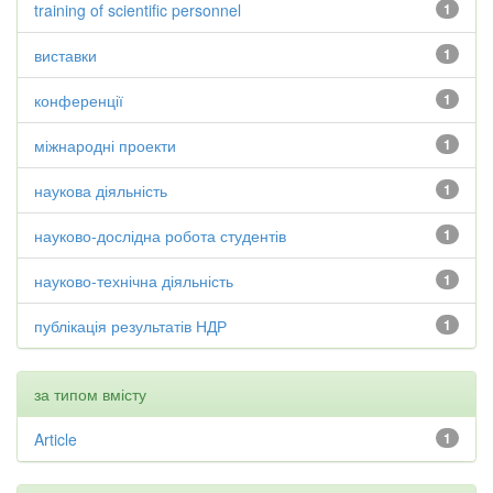
training of scientific personnel
1
виставки
1
конференції
1
міжнародні проекти
1
наукова діяльність
1
науково-дослідна робота студентів
1
науково-технічна діяльність
1
публікація результатів НДР
1
за типом вмісту
Article
1