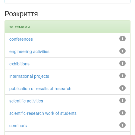
Розкриття
за темами
conferences
1
engineering activities
1
exhibitions
1
international projects
1
publication of results of research
1
scientific activities
1
scientific-research work of students
1
seminars
1