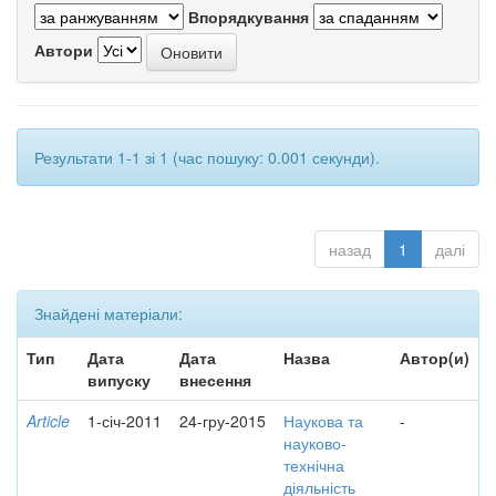
Впорядкування
Автори
Результати 1-1 зі 1 (час пошуку: 0.001 секунди).
назад
1
далі
Знайдені матеріали:
Тип
Дата
Дата
Назва
Автор(и)
випуску
внесення
Article
1-січ-2011
24-гру-2015
Наукова та
-
науково-
технічна
діяльність