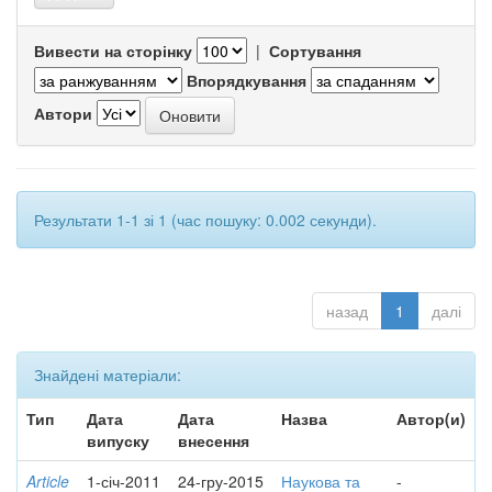
Вивести на сторінку
|
Сортування
Впорядкування
Автори
Результати 1-1 зі 1 (час пошуку: 0.002 секунди).
назад
1
далі
Знайдені матеріали:
Тип
Дата
Дата
Назва
Автор(и)
випуску
внесення
Article
1-січ-2011
24-гру-2015
Наукова та
-