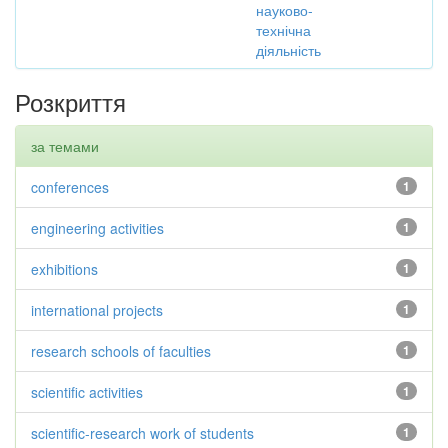
науково-
технічна
діяльність
Розкриття
за темами
conferences
1
engineering activities
1
exhibitions
1
international projects
1
research schools of faculties
1
scientific activities
1
scientific-research work of students
1