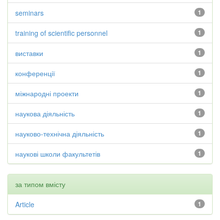
seminars
1
training of scientific personnel
1
виставки
1
конференції
1
міжнародні проекти
1
наукова діяльність
1
науково-технічна діяльність
1
наукові школи факультетів
1
за типом вмісту
Article
1