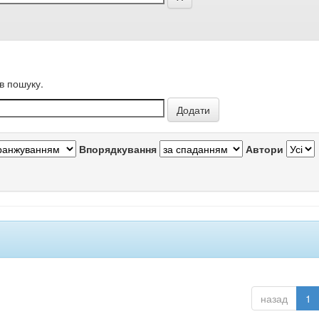
в пошуку.
Впорядкування
Автори
назад
1