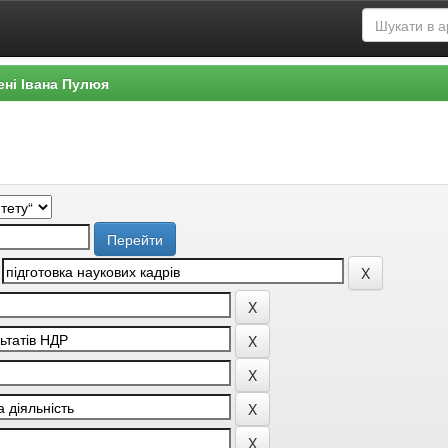
ені Івана Пулюя