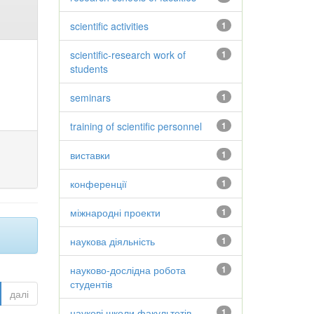
scientific activities
1
scientific-research work of
1
students
seminars
1
training of scientific personnel
1
виставки
1
конференції
1
міжнародні проекти
1
наукова діяльність
1
науково-дослідна робота
1
студентів
далі
наукові школи факультетів
1