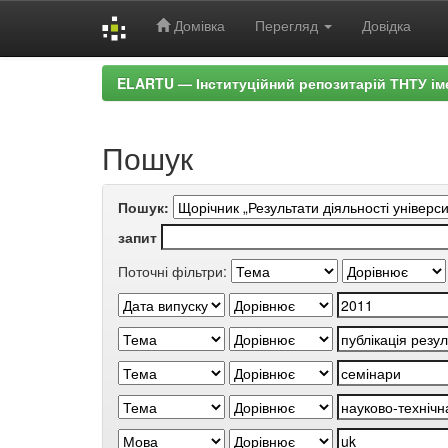
Домівка
Перегляд
Довідка
Skip
ELARTU — Інституційний репозитарій ТНТУ ім
navigation
Пошук
Пошук:
запит
Поточні фільтри: