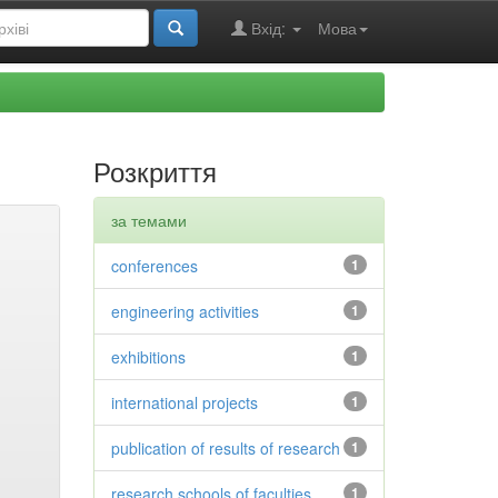
Вхід:
Мова
Розкриття
за темами
conferences
1
engineering activities
1
exhibitions
1
international projects
1
publication of results of research
1
research schools of faculties
1