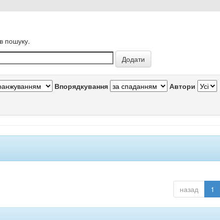
в пошуку.
Впорядкування
Автори
назад
1