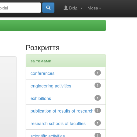
Вхід:
Мова
Розкриття
за темами
conferences
1
engineering activities
1
exhibitions
1
publication of results of research
1
research schools of faculties
1
scientific activities
1