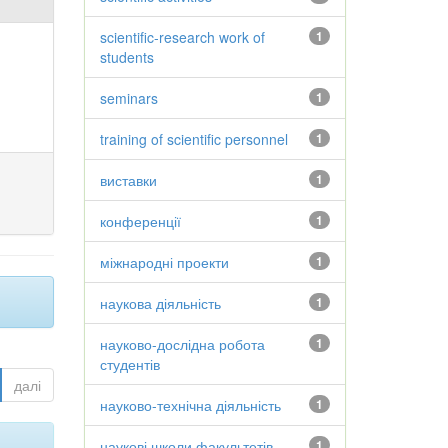
scientific-research work of
1
students
seminars
1
training of scientific personnel
1
виставки
1
конференції
1
міжнародні проекти
1
наукова діяльність
1
науково-дослідна робота
1
студентів
далі
науково-технічна діяльність
1
наукові школи факультетів
1