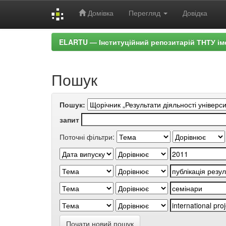
Домівка
Перегляд
Довідка
Skip
ELARTU — Інституційний репозитарій ТНТУ ім
navigation
Пошук
Пошук:
запит
Поточні фільтри:
Почати новий пошук