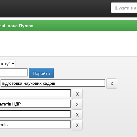
ені Івана Пулюя