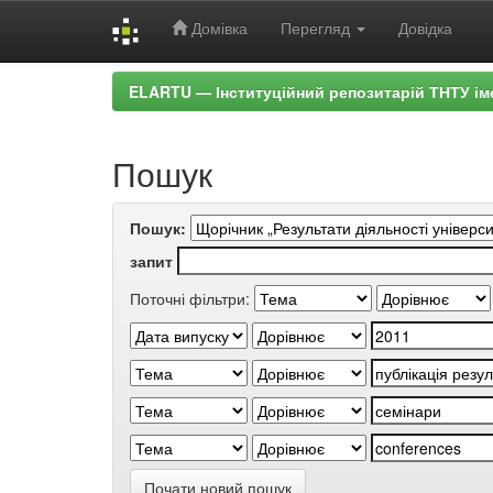
Домівка
Перегляд
Довідка
Skip
ELARTU — Інституційний репозитарій ТНТУ ім
navigation
Пошук
Пошук:
запит
Поточні фільтри:
Почати новий пошук