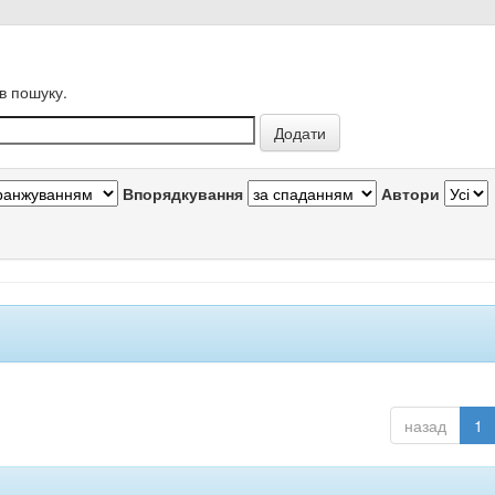
в пошуку.
Впорядкування
Автори
назад
1