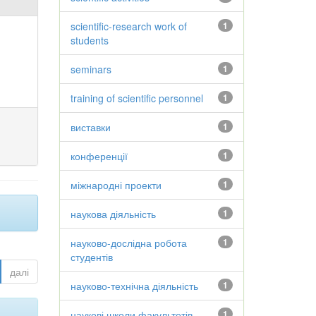
scientific-research work of
1
students
seminars
1
training of scientific personnel
1
виставки
1
конференції
1
міжнародні проекти
1
наукова діяльність
1
науково-дослідна робота
1
студентів
далі
науково-технічна діяльність
1
наукові школи факультетів
1