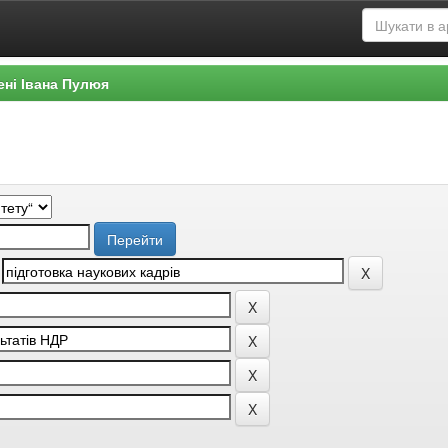
ені Івана Пулюя