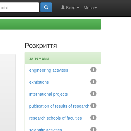
Вхід:
Мова
Розкриття
за темами
engineering activities
1
exhibitions
1
international projects
1
publication of results of research
1
research schools of faculties
1
scientific activities
1