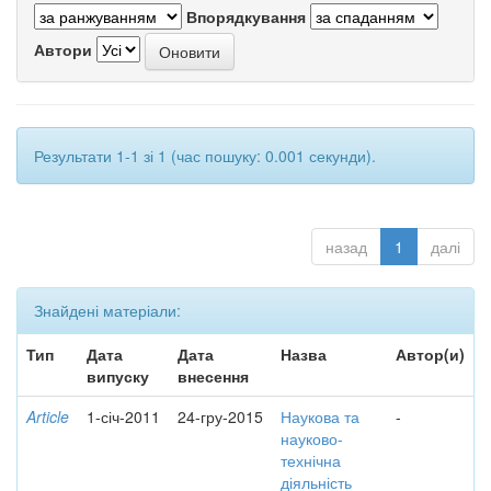
Впорядкування
Автори
Результати 1-1 зі 1 (час пошуку: 0.001 секунди).
назад
1
далі
Знайдені матеріали:
Тип
Дата
Дата
Назва
Автор(и)
випуску
внесення
Article
1-січ-2011
24-гру-2015
Наукова та
-
науково-
технічна
діяльність