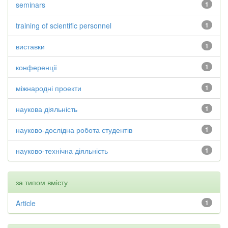
seminars
1
training of scientific personnel
1
виставки
1
конференції
1
міжнародні проекти
1
наукова діяльність
1
науково-дослідна робота студентів
1
науково-технічна діяльність
1
за типом вмісту
Article
1