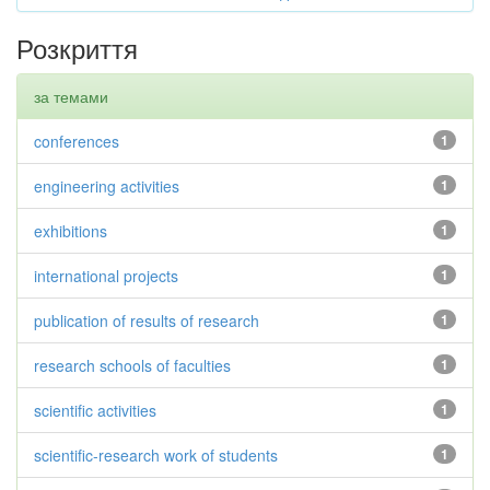
Розкриття
за темами
conferences
1
engineering activities
1
exhibitions
1
international projects
1
publication of results of research
1
research schools of faculties
1
scientific activities
1
scientific-research work of students
1