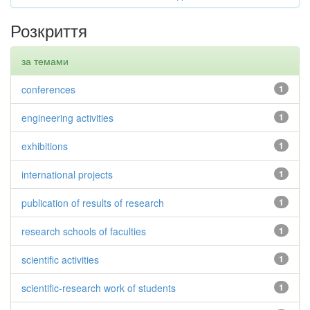
Розкриття
за темами
conferences
1
engineering activities
1
exhibitions
1
international projects
1
publication of results of research
1
research schools of faculties
1
scientific activities
1
scientific-research work of students
1