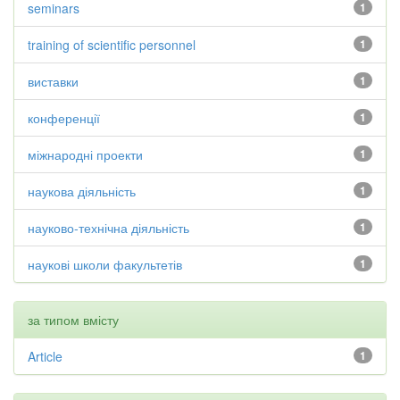
seminars
1
training of scientific personnel
1
виставки
1
конференції
1
міжнародні проекти
1
наукова діяльність
1
науково-технічна діяльність
1
наукові школи факультетів
1
за типом вмісту
Article
1