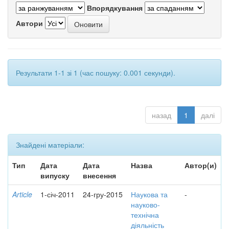
Впорядкування
Автори
Результати 1-1 зі 1 (час пошуку: 0.001 секунди).
назад
1
далі
Знайдені матеріали:
Тип
Дата
Дата
Назва
Автор(и)
випуску
внесення
Article
1-січ-2011
24-гру-2015
Наукова та
-
науково-
технічна
діяльність