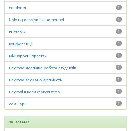
seminars
1
training of scientific personnel
1
виставки
1
конференції
1
міжнародні проекти
1
науково-дослідна робота студентів
1
науково-технічна діяльність
1
наукові школи факультетів
1
семінари
1
за мовами