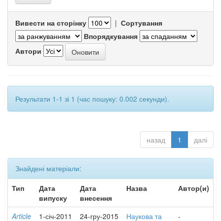
Вивести на сторінку
|
Сортування
Впорядкування
Автори
Результати 1-1 зі 1 (час пошуку: 0.002 секунди).
назад
1
далі
Знайдені матеріали:
Тип
Дата
Дата
Назва
Автор(и)
випуску
внесення
Article
1-січ-2011
24-гру-2015
Наукова та
-