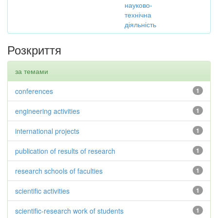
науково-
технічна
діяльність
Розкриття
за темами
conferences
1
engineering activities
1
international projects
1
publication of results of research
1
research schools of faculties
1
scientific activities
1
scientific-research work of students
1