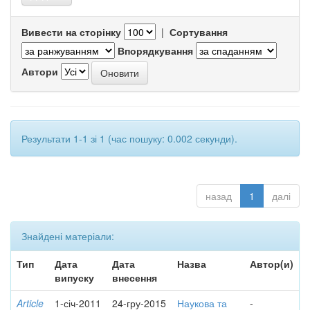
Вивести на сторінку
|
Сортування
Впорядкування
Автори
Результати 1-1 зі 1 (час пошуку: 0.002 секунди).
назад
1
далі
Знайдені матеріали:
Тип
Дата
Дата
Назва
Автор(и)
випуску
внесення
Article
1-січ-2011
24-гру-2015
Наукова та
-