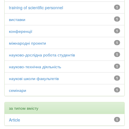
training of scientific personnel
1
виставки
1
конференції
1
міжнародні проекти
1
науково-дослідна робота студентів
1
науково-технічна діяльність
1
наукові школи факультетів
1
семінари
1
за типом вмісту
Article
1