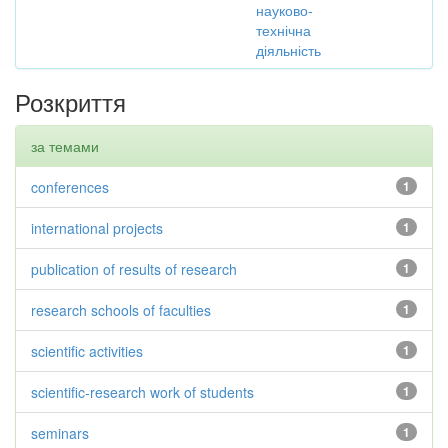
науково-
технічна
діяльність
Розкриття
за темами
conferences
1
international projects
1
publication of results of research
1
research schools of faculties
1
scientific activities
1
scientific-research work of students
1
seminars
1