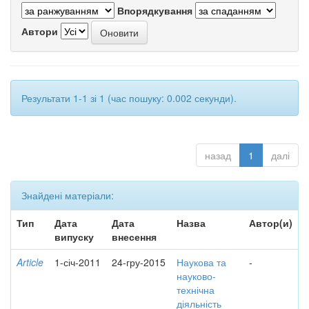
Впорядкування
Автори
Результати 1-1 зі 1 (час пошуку: 0.002 секунди).
назад
1
далі
Знайдені матеріали:
Тип
Дата
Дата
Назва
Автор(и)
випуску
внесення
Article
1-січ-2011
24-гру-2015
Наукова та
-
науково-
технічна
діяльність