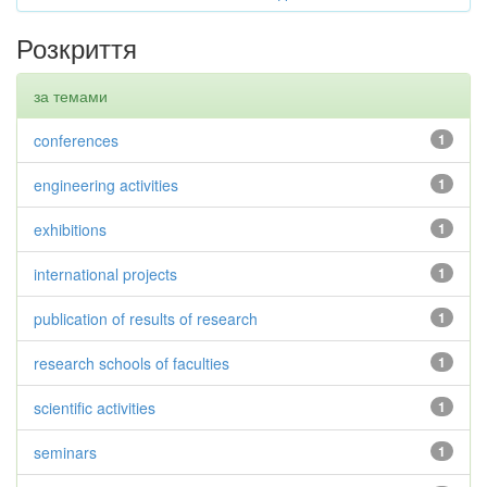
Розкриття
за темами
conferences
1
engineering activities
1
exhibitions
1
international projects
1
publication of results of research
1
research schools of faculties
1
scientific activities
1
seminars
1