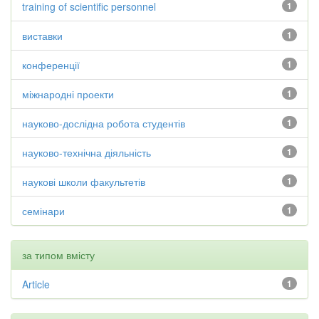
training of scientific personnel
1
виставки
1
конференції
1
міжнародні проекти
1
науково-дослідна робота студентів
1
науково-технічна діяльність
1
наукові школи факультетів
1
семінари
1
за типом вмісту
Article
1