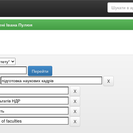
ені Івана Пулюя