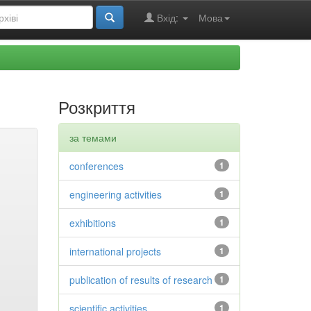
Вхід:
Мова
Розкриття
за темами
conferences
1
engineering activities
1
exhibitions
1
international projects
1
publication of results of research
1
scientific activities
1