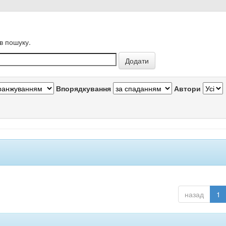
в пошуку.
Впорядкування
Автори
назад
1