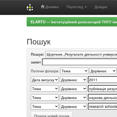
Домівка
Перегляд
Довідка
Skip
ELARTU — Інституційний репозитарій ТНТУ ім
navigation
Пошук
Пошук:
запит
Поточні фільтри:
Почати новий пошук