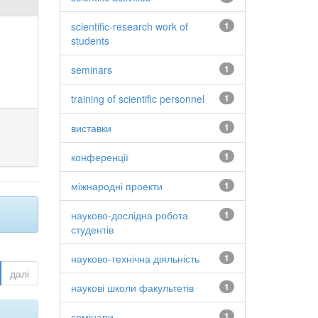
scientific-research work of
1
students
seminars
1
training of scientific personnel
1
виставки
1
конференції
1
міжнародні проекти
1
науково-дослідна робота
1
студентів
науково-технічна діяльність
1
далі
наукові школи факультетів
1
семінари
1