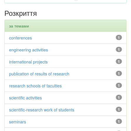
Розкриття
за темами
conferences
1
engineering activities
1
international projects
1
publication of results of research
1
research schools of faculties
1
scientific activities
1
scientific-research work of students
1
seminars
1