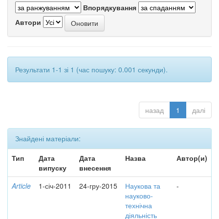
Впорядкування
Автори
Результати 1-1 зі 1 (час пошуку: 0.001 секунди).
назад
1
далі
Знайдені матеріали:
Тип
Дата
Дата
Назва
Автор(и)
випуску
внесення
Article
1-січ-2011
24-гру-2015
Наукова та
-
науково-
технічна
діяльність