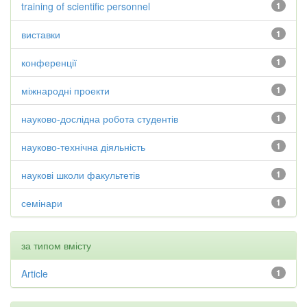
training of scientific personnel
1
виставки
1
конференції
1
міжнародні проекти
1
науково-дослідна робота студентів
1
науково-технічна діяльність
1
наукові школи факультетів
1
семінари
1
за типом вмісту
Article
1