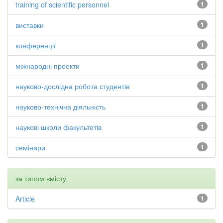
training of scientific personnel
1
виставки
1
конференції
1
міжнародні проекти
1
науково-дослідна робота студентів
1
науково-технічна діяльність
1
наукові школи факультетів
1
семінари
1
за типом вмісту
Article
1