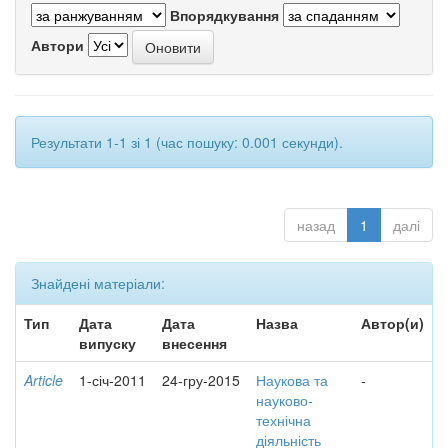
Впорядкування
Автори
Результати 1-1 зі 1 (час пошуку: 0.001 секунди).
назад
1
далі
Знайдені матеріали:
Тип
Дата
Дата
Назва
Автор(и)
випуску
внесення
Article
1-січ-2011
24-гру-2015
Наукова та
-
науково-
технічна
діяльність