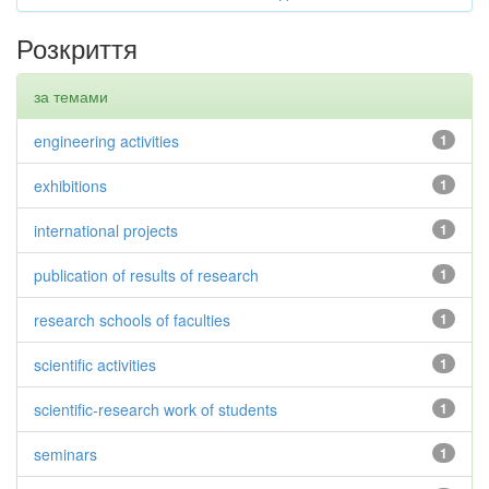
Розкриття
за темами
engineering activities
1
exhibitions
1
international projects
1
publication of results of research
1
research schools of faculties
1
scientific activities
1
scientific-research work of students
1
seminars
1