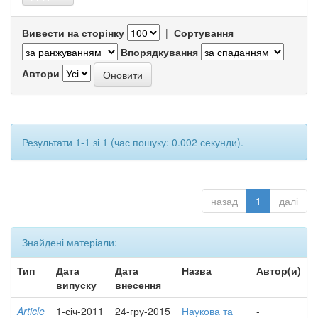
Вивести на сторінку
|
Сортування
Впорядкування
Автори
Результати 1-1 зі 1 (час пошуку: 0.002 секунди).
назад
1
далі
Знайдені матеріали:
Тип
Дата
Дата
Назва
Автор(и)
випуску
внесення
Article
1-січ-2011
24-гру-2015
Наукова та
-