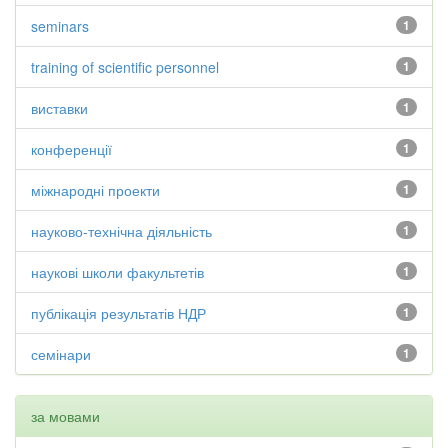
seminars
1
training of scientific personnel
1
виставки
1
конференції
1
міжнародні проекти
1
науково-технічна діяльність
1
наукові школи факультетів
1
публікація результатів НДР
1
семінари
1
за мовами