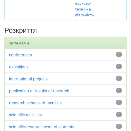
науково-
технічна
діяльність
Розкриття
за темами
conferences
1
exhibitions
1
international projects
1
publication of results of research
1
research schools of faculties
1
scientific activities
1
scientific-research work of students
1