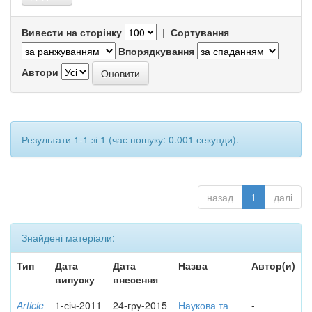
Вивести на сторінку
|
Сортування
Впорядкування
Автори
Результати 1-1 зі 1 (час пошуку: 0.001 секунди).
назад
1
далі
Знайдені матеріали:
Тип
Дата
Дата
Назва
Автор(и)
випуску
внесення
Article
1-січ-2011
24-гру-2015
Наукова та
-