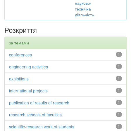
науково-
технічна
діяльність
Розкриття
за темами
conferences
1
engineering activities
1
exhibitions
1
international projects
1
publication of results of research
1
research schools of faculties
1
scientific-research work of students
1