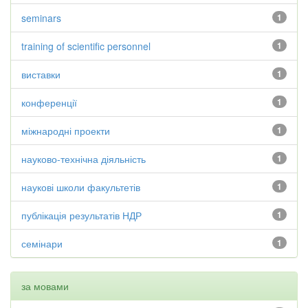
seminars
1
training of scientific personnel
1
виставки
1
конференції
1
міжнародні проекти
1
науково-технічна діяльність
1
наукові школи факультетів
1
публікація результатів НДР
1
семінари
1
за мовами