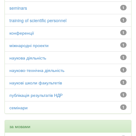
seminars
1
training of scientific personnel
1
конференції
1
міжнародні проекти
1
наукова діяльність
1
науково-технічна діяльність
1
наукові школи факультетів
1
публікація результатів НДР
1
семінари
1
за мовами