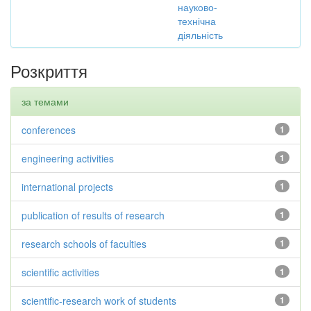
науково-
технічна
діяльність
Розкриття
за темами
conferences
1
engineering activities
1
international projects
1
publication of results of research
1
research schools of faculties
1
scientific activities
1
scientific-research work of students
1