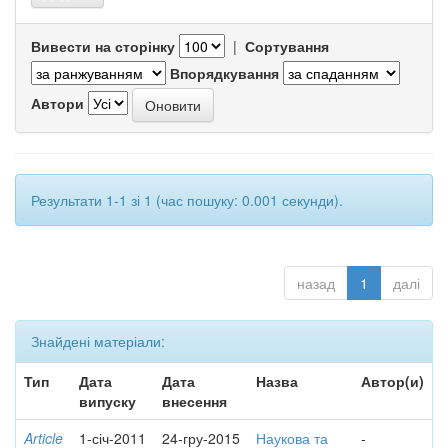
Вивести на сторінку
|
Сортування
Впорядкування
Автори
Результати 1-1 зі 1 (час пошуку: 0.001 секунди).
назад
1
далі
Знайдені матеріали:
Тип
Дата
Дата
Назва
Автор(и)
випуску
внесення
Article
1-січ-2011
24-гру-2015
Наукова та
-