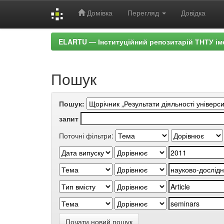
Домівка
Перегляд
Довідка
Skip
ELARTU — Інституційний репозитарій ТНТУ ім
navigation
Пошук
Пошук:
запит
Поточні фільтри:
Почати новий пошук