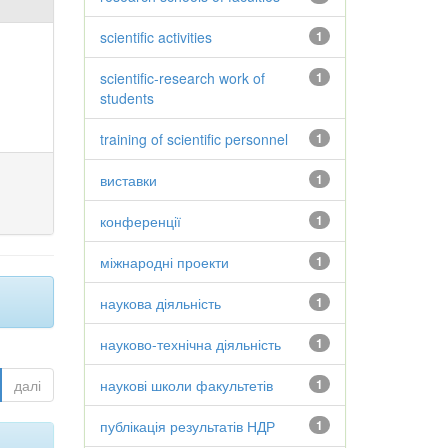
scientific activities
1
scientific-research work of
1
students
training of scientific personnel
1
виставки
1
конференції
1
міжнародні проекти
1
наукова діяльність
1
науково-технічна діяльність
1
далі
наукові школи факультетів
1
публікація результатів НДР
1