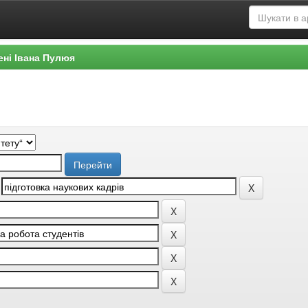
ені Івана Пулюя