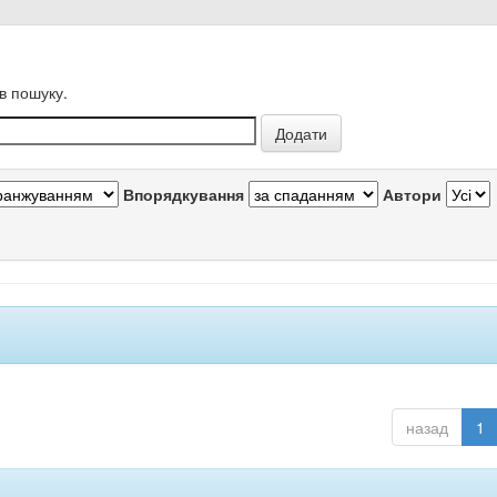
в пошуку.
Впорядкування
Автори
назад
1