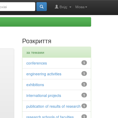
Вхід:
Мова
Розкриття
за темами
conferences
1
engineering activities
1
exhibitions
1
international projects
1
publication of results of research
1
research schools of faculties
1