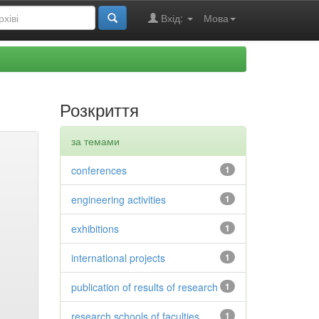
Вхід:
Мова
Розкриття
за темами
conferences
1
engineering activities
1
exhibitions
1
international projects
1
publication of results of research
1
research schools of faculties
1