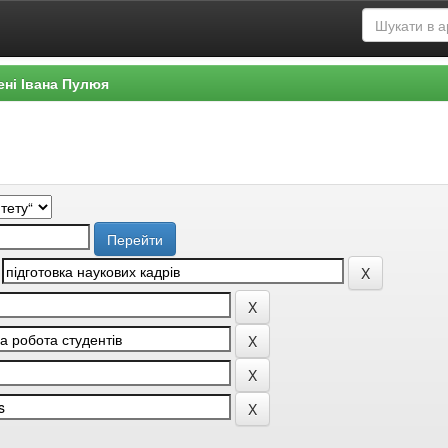
ені Івана Пулюя