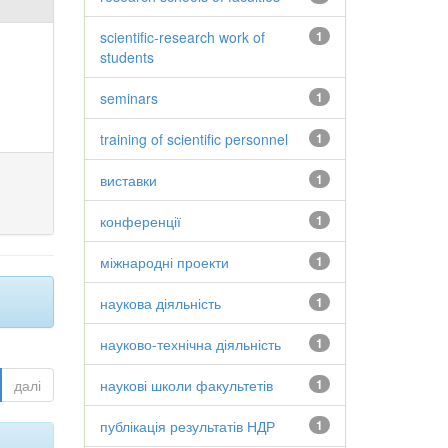
scientific-research work of
1
students
seminars
1
training of scientific personnel
1
виставки
1
конференції
1
міжнародні проекти
1
наукова діяльність
1
науково-технічна діяльність
1
далі
наукові школи факультетів
1
публікація результатів НДР
1