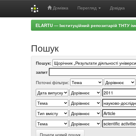
Домівка
Перегляд
Довідка
Skip
ELARTU — Інституційний репозитарій ТНТУ ім
navigation
Пошук
Пошук:
запит
Поточні фільтри:
Почати новий пошук