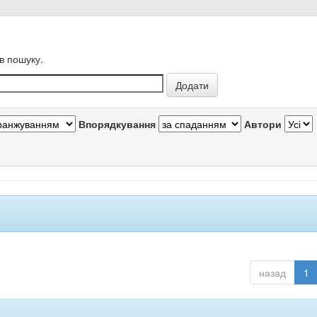
в пошуку.
Впорядкування
Автори
назад
1