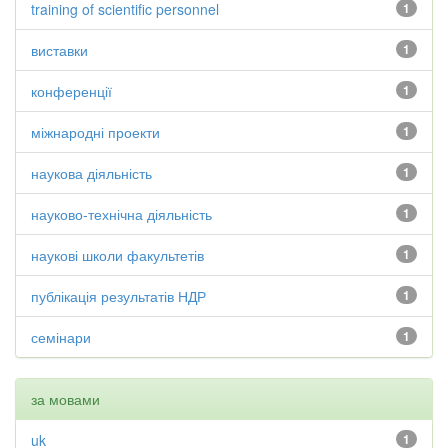
training of scientific personnel
1
виставки
1
конференції
1
міжнародні проекти
1
наукова діяльність
1
науково-технічна діяльність
1
наукові школи факультетів
1
публікація результатів НДР
1
семінари
1
за мовами
uk
1