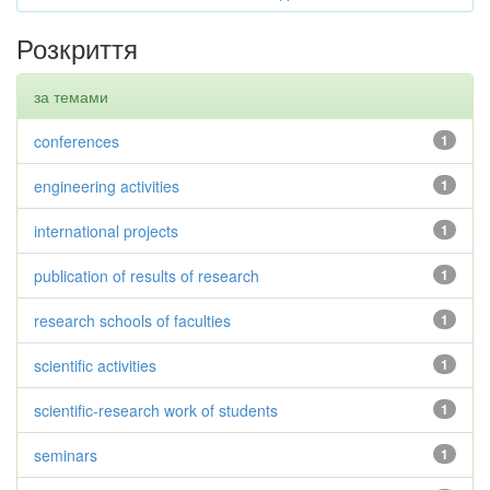
Розкриття
за темами
conferences
1
engineering activities
1
international projects
1
publication of results of research
1
research schools of faculties
1
scientific activities
1
scientific-research work of students
1
seminars
1