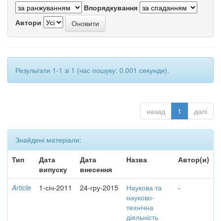
Впорядкування
Автори
Результати 1-1 зі 1 (час пошуку: 0.001 секунди).
назад
1
далі
Знайдені матеріали:
Тип
Дата
Дата
Назва
Автор(и)
випуску
внесення
Article
1-січ-2011
24-гру-2015
Наукова та
-
науково-
технічна
діяльність